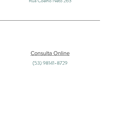
Rua Coelho Neto 263
Consulta Online
(53) 98141-8729
Redes Sociais